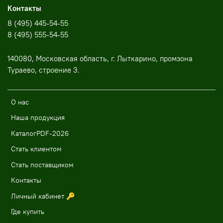
Контакты
ФИТОГОРМОНОВ, АУКСИНОВ И ИТОКИНИНОВ УСИЛИВАЕТ
НЕПОСРЕДСТВЕННО РОСТ КОРНЕВОЙ СИСТЕМЫ.
8 (495) 445-54-55
8 (495) 555-54-55
Состав:
экстракт зеленой одноклеточной микроводоросли
ChlorellaVulgaris, композиция биополисахаридов, янтарная
кислота.
140080, Московская область, г. Лыткарино, промзона
Тураево, строение 3.
Штрихкод:
4600250008557, 250мл.
О нас
Наша продукция
КаталогPDF-2026
Стать клиентом
Стать поставщиком
Контакты
Личный кабинет 🔑
Где купить